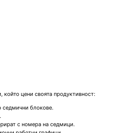
, който цени своята продуктивност:
о седмични блокове.
.
рират с номера на седмици.
ионни работни графици.