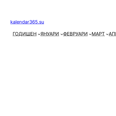
Към
съдържанието
kalendar365.su
ГОДИШЕН
ЯНУАРИ
ФЕВРУАРИ
МАРТ
АП