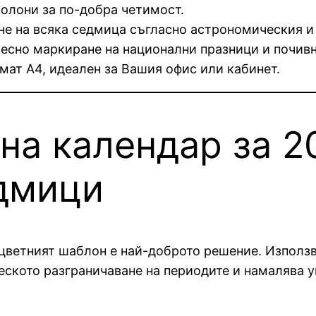
олони за по-добра четимост.
е на всяка седмица съгласно астрономическия и б
есно маркиране на национални празници и почивн
ат A4, идеален за Вашия офис или кабинет.
на календар за 2
дмици
, цветният шаблон е най-доброто решение. Използ
еското разграничаване на периодите и намалява у