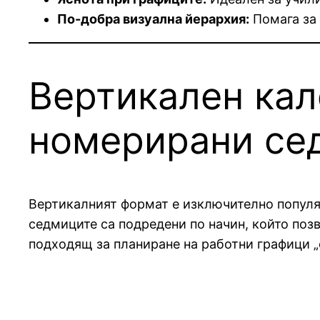
По-добра визуална йерархия:
Помага за 
Вертикален кал
номерирани се
Вертикалният формат е изключително популяр
седмиците са подредени по начин, който поз
подходящ за планиране на работни графици „о