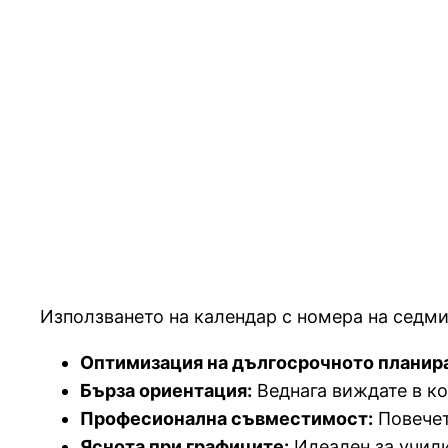
Използването на календар с номера на седми
Оптимизация на дългосрочното планир
Бърза ориентация:
Веднага виждате в ко
Професионална съвместимост:
Повечет
Яснота при графиците:
Идеален за учили