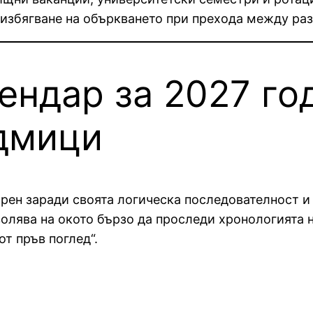
избягване на объркването при прехода между ра
ендар за 2027 го
дмици
ен заради своята логическа последователност и „
волява на окото бързо да проследи хронологията 
т пръв поглед“.