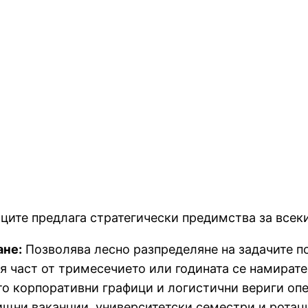
ците предлага стратегически предимства за всеки
ане:
Позволява лесно разпределяне на задачите п
я част от тримесечието или годината се намирате
о корпоративни графици и логистични вериги опе
щни ваканции, университетски семестри и ротац