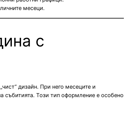
зличните месеци.
дина с
чист“ дизайн. При него месеците и
на събитията. Този тип оформление е особено