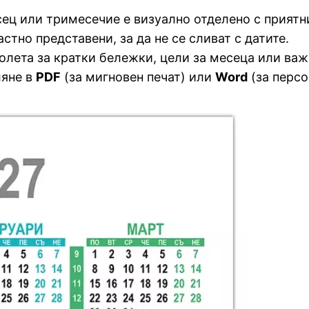
ец или тримесечие е визуално отделено с приятни
стно представени, за да не се сливат с датите.
лета за кратки бележки, цели за месеца или важ
ляне в
PDF
(за мигновен печат) или
Word
(за персо