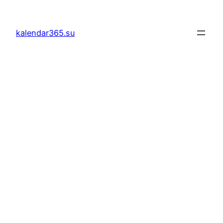
Към
съдържанието
kalendar365.su