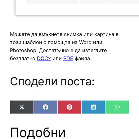
Можете да вмъкнете снимка или картина в
този шаблон с помощта на Word или
Photoshop. Достатъчно е да изтеглите
безплатно
DOCx
или
PDF
файла.
Сподели поста:
Share
Share
Share
Share
Share
X
Facebook
Pinterest
LinkedIn
WhatsA
on
on
on
on
on
(Twitter)
Подобни