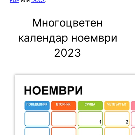
PDF
или
DOCx
.
Многоцветен
календар ноември
2023