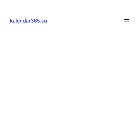
Към
съдържанието
kalendar365.su