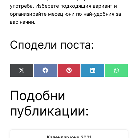
употреба. Изберете подходящия вариант и
организирайте месец юни по най‑удобния за
вас начин.
Сподели поста:
Share
Share
Share
Share
Share
X
Facebook
Pinterest
LinkedIn
WhatsA
on
on
on
on
on
(Twitter)
Подобни
публикации:
Календар юни 2021