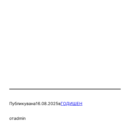
Публикувана
16.08.2025
в
ГОДИШЕН
от
admin