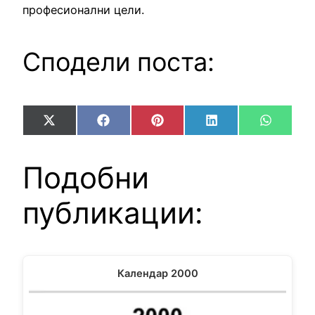
професионални цели.
Сподели поста:
Share
Share
Share
Share
Share
X
Facebook
Pinterest
LinkedIn
WhatsA
on
on
on
on
on
(Twitter)
Подобни
публикации:
Календар 2000