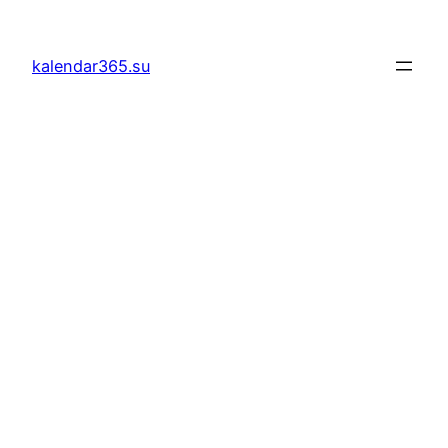
Към
съдържанието
kalendar365.su