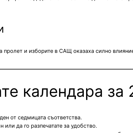
и
та пролет и изборите в САЩ оказаха силно влиян
ате календара за 
 ден от седмицата съответства.
 или да го разпечатате за удобство.