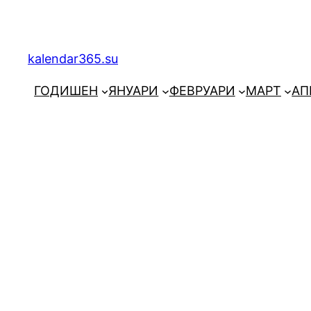
Към
съдържанието
kalendar365.su
ГОДИШЕН
ЯНУАРИ
ФЕВРУАРИ
МАРТ
АП