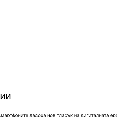
ции
смартфоните дадоха нов тласък на дигиталната ер